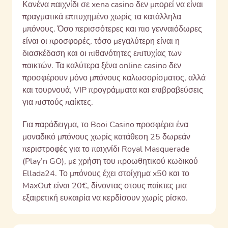
Κανένα παιχνίδι σε xena casino δεν μπορεί να είναι
πραγματικά επιτυχημένο χωρίς τα κατάλληλα
μπόνους. Όσο περισσότερες και πιο γενναιόδωρες
είναι οι προσφορές, τόσο μεγαλύτερη είναι η
διασκέδαση και οι πιθανότητες επιτυχίας των
παικτών. Τα καλύτερα ξένα online casino δεν
προσφέρουν μόνο μπόνους καλωσορίσματος, αλλά
και τουρνουά, VIP προγράμματα και επιβραβεύσεις
για πιστούς παίκτες.
Για παράδειγμα, το Booi Casino προσφέρει ένα
μοναδικό μπόνους χωρίς κατάθεση 25 δωρεάν
περιστροφές για το παιχνίδι Royal Masquerade
(Play’n GO), με χρήση του προωθητικού κωδικού
Ellada24. Το μπόνους έχει στοίχημα x50 και το
MaxOut είναι 20€, δίνοντας στους παίκτες μια
εξαιρετική ευκαιρία να κερδίσουν χωρίς ρίσκο.