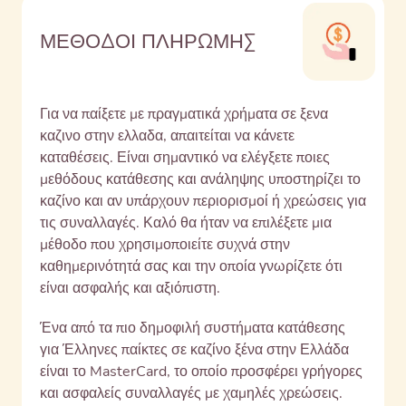
ΜΈΘΟΔΟΙ ΠΛΗΡΩΜΉΣ
Για να παίξετε με πραγματικά χρήματα σε ξενα
καζινο στην ελλαδα, απαιτείται να κάνετε
καταθέσεις. Είναι σημαντικό να ελέγξετε ποιες
μεθόδους κατάθεσης και ανάληψης υποστηρίζει το
καζίνο και αν υπάρχουν περιορισμοί ή χρεώσεις για
τις συναλλαγές. Καλό θα ήταν να επιλέξετε μια
μέθοδο που χρησιμοποιείτε συχνά στην
καθημερινότητά σας και την οποία γνωρίζετε ότι
είναι ασφαλής και αξιόπιστη.
Ένα από τα πιο δημοφιλή συστήματα κατάθεσης
για Έλληνες παίκτες σε καζίνο ξένα στην Ελλάδα
είναι το MasterCard, το οποίο προσφέρει γρήγορες
και ασφαλείς συναλλαγές με χαμηλές χρεώσεις.